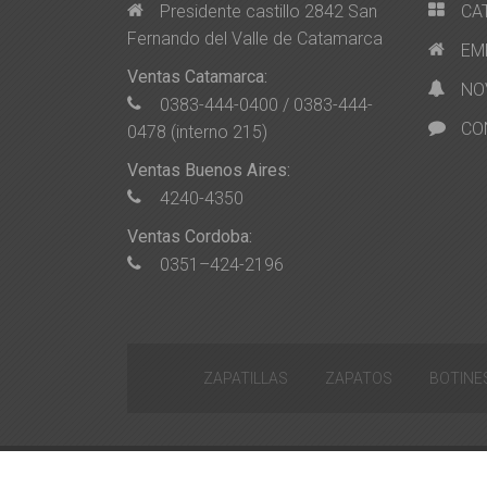
Presidente castillo 2842 San
CA
Fernando del Valle de Catamarca
EM
Ventas Catamarca:
NO
0383-444-0400 / 0383-444-
CO
0478 (interno 215)
Ventas Buenos Aires:
4240-4350
Ventas Cordoba:
0351–424-2196
ZAPATILLAS
ZAPATOS
BOTINE