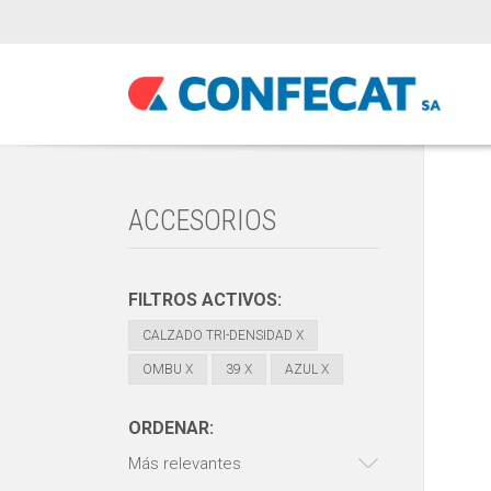
ACCESORIOS
FILTROS ACTIVOS:
CALZADO TRI-DENSIDAD
X
OMBU
X
39
X
AZUL
X
ORDENAR:
Más relevantes