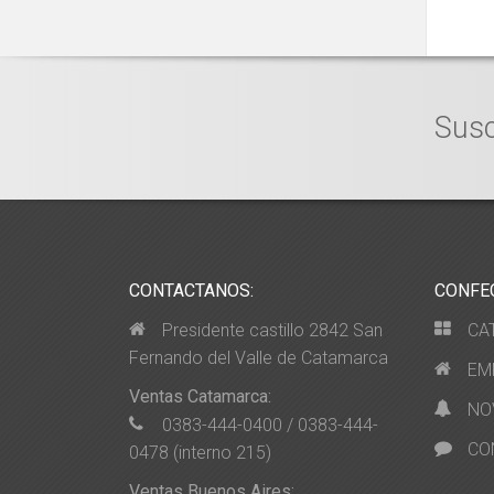
Susc
CONTACTANOS:
CONFE
Presidente castillo 2842 San
CA
Fernando del Valle de Catamarca
EM
Ventas Catamarca:
NO
0383-444-0400 / 0383-444-
CO
0478 (interno 215)
Ventas Buenos Aires: