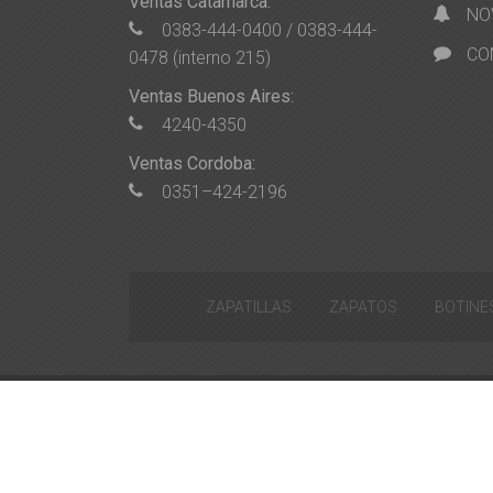
Ventas Catamarca:
NO
0383-444-0400 / 0383-444-
CO
0478 (interno 215)
Ventas Buenos Aires:
4240-4350
Ventas Cordoba:
0351–424-2196
ZAPATILLAS
ZAPATOS
BOTINE
Desarrollado por
Objetivo Virtual