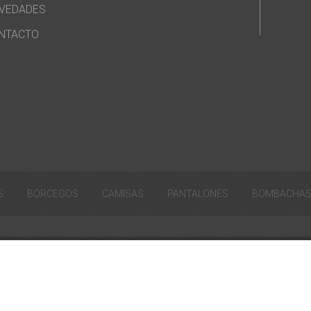
VEDADES
NTACTO
S
BORCEGOS
CAMISAS
PANTALONES
BOMBACHA