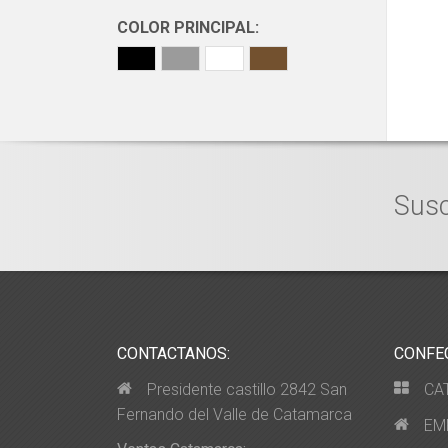
COLOR PRINCIPAL:
Susc
CONTACTANOS:
CONFE
Presidente castillo 2842 San
CA
Fernando del Valle de Catamarca
EM