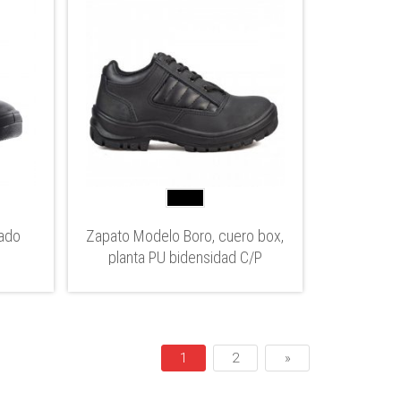
rado
Zapato Modelo Boro, cuero box,
planta PU bidensidad C/P
1
2
»