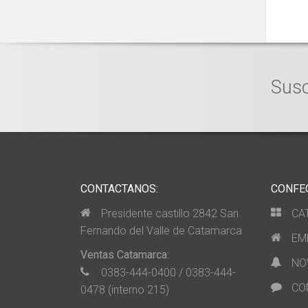
Susc
CONTACTANOS:
CONFE
Presidente castillo 2842 San
CA
Fernando del Valle de Catamarca
EM
Ventas Catamarca:
NO
0383-444-0400 / 0383-444-
CO
0478 (interno 215)