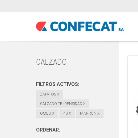
CALZADO
FILTROS ACTIVOS:
ZAPATOS
X
CALZADO TRI-DENSIDAD
X
OMBU
X
43
X
MARRÓN
X
ORDENAR: