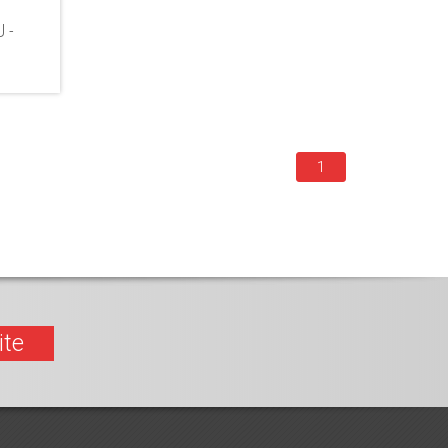
 -
1
ite