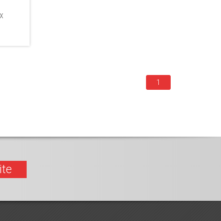
ex
1
ite