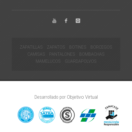
ZAPATILLAS
ZAPATOS
BOTINES
BORCEGOS
CAMISAS
PANTALONES
BOMBACHAS
MAMELUCOS
GUARDAPOLVOS
Desarrollado por
Objetivo Virtual