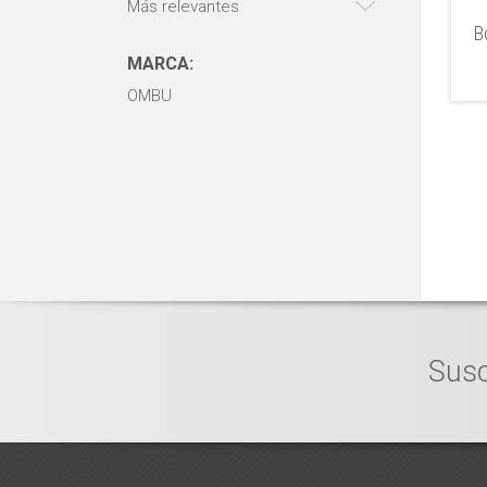
Más relevantes
B
MARCA:
OMBU
Susc