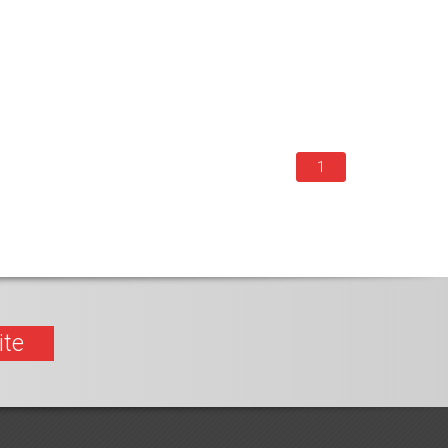
1
ite