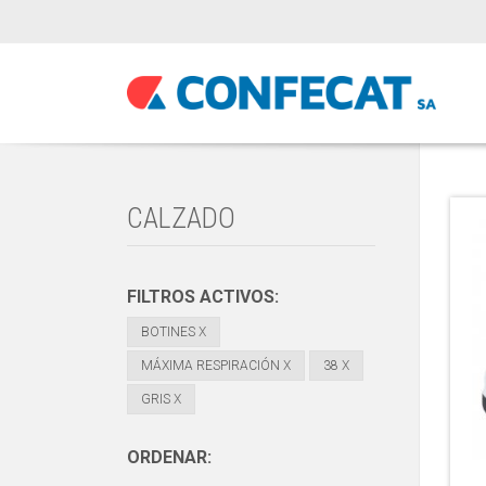
CALZADO
FILTROS ACTIVOS:
BOTINES
X
MÁXIMA RESPIRACIÓN
X
38
X
GRIS
X
ORDENAR: