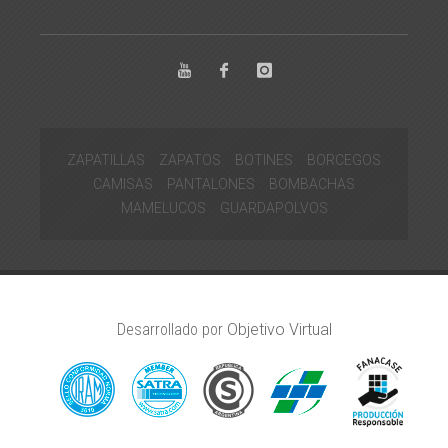
ZAPATILLAS
ZAPATOS
BOTINES
BORCEGOS
CAMISAS
PANTALONES
BOMBACHAS
MAMELUCOS
GUARDAPOLVOS
Desarrollado por
Objetivo Virtual