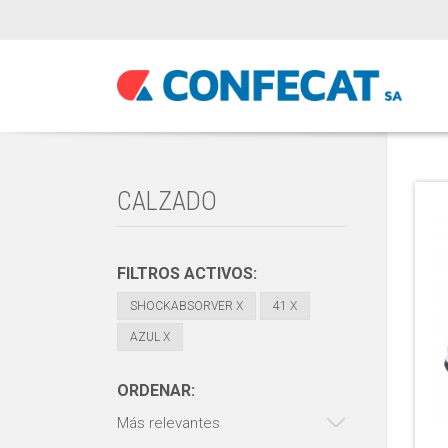
CALZADO
FILTROS ACTIVOS:
SHOCKABSORVER
X
41
X
AZUL
X
ORDENAR:
Más relevantes