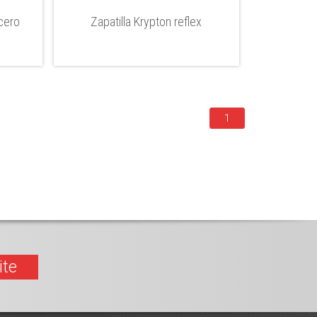
cero
Zapatilla Krypton reflex
1
ite