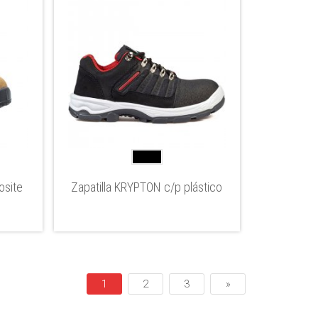
osite
Zapatilla KRYPTON c/p plástico
1
2
3
»