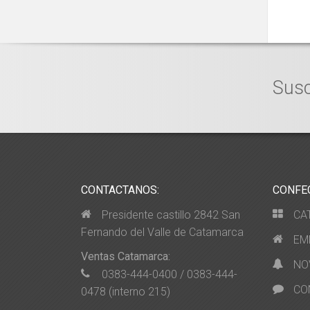
Susc
CONTACTANOS:
CONFE
Presidente castillo 2842 San
CA
Fernando del Valle de Catamarca
EM
Ventas Catamarca:
NO
0383-444-0400 / 0383-444-
CO
0478 (interno 215)