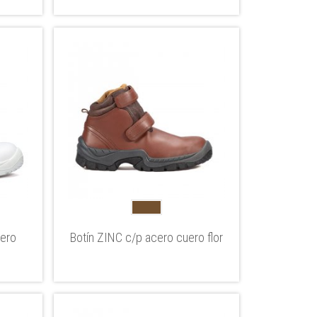
uero
Botín ZINC c/p acero cuero flor