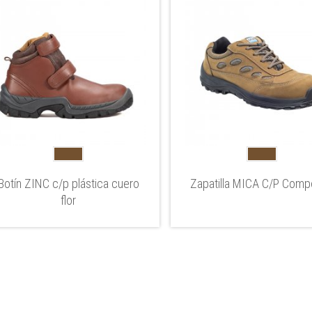
Botín ZINC c/p plástica cuero
Zapatilla MICA C/P Comp
flor