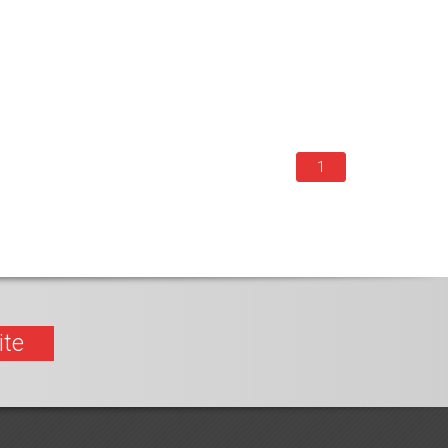
1
ite