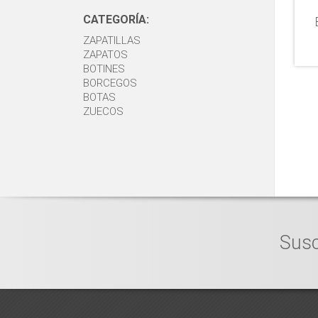
CATEGORÍA:
ZAPATILLAS
ZAPATOS
BOTINES
BORCEGOS
BOTAS
ZUECOS
Susc