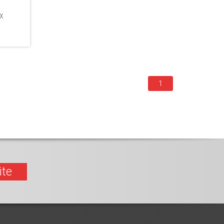
ex
1
ite