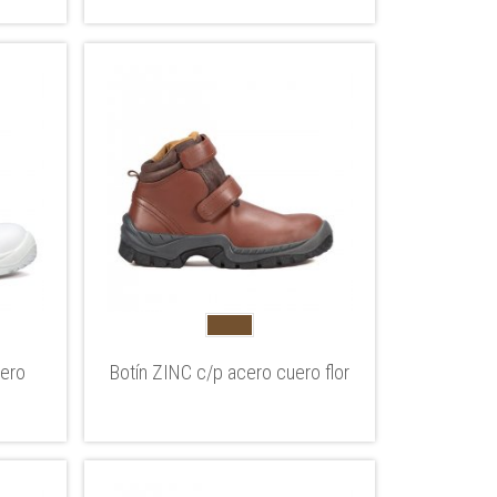
uero
Botín ZINC c/p acero cuero flor