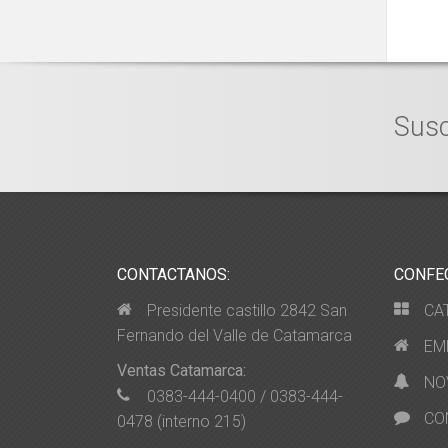
Susc
CONTACTANOS:
CONFE
Presidente castillo 2842 San
CA
Fernando del Valle de Catamarca
EM
Ventas Catamarca:
NO
0383-444-0400 / 0383-444-
CO
0478 (interno 215)