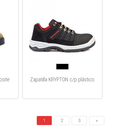
osite
Zapatilla KRYPTON c/p plástico
1
2
3
»