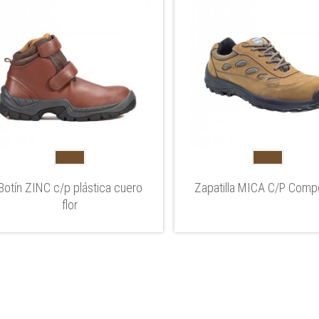
Botín ZINC c/p plástica cuero
Zapatilla MICA C/P Comp
flor