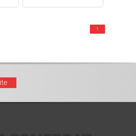
1
ite