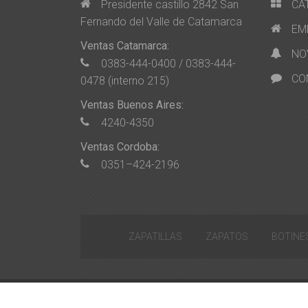
Presidente castillo 2842 San
CA
Fernando del Valle de Catamarca
EM
Ventas Catamarca:
NO
0383-444-0400 / 0383-444-
CO
0478 (interno 215)
Ventas Buenos Aires:
4240-4350
Ventas Cordoba:
0351–424-2196
ZAPATILLAS
ZAPATOS
BOTINE